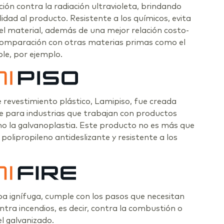
ción contra la radiación ultravioleta, brindando
idad al producto. Resistente a los químicos, evita
del material, además de una mejor relación costo-
 comparación con otras materias primas como el
ble, por ejemplo.
e revestimiento plástico, Lamipiso, fue creada
e para industrias que trabajan con productos
o la galvanoplastia. Este producto no es más que
polipropileno antideslizante y resistente a los
pa ignífuga, cumple con los pasos que necesitan
ntra incendios, es decir, contra la combustión o
l galvanizado.