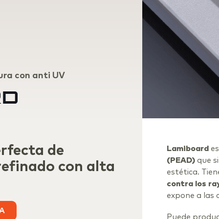
ura con anti UV
rfecta de
Lamiboard
es
(PEAD)
que s
refinado con alta
estética. Tie
contra los ra
expone a las 
TA
Puede produci