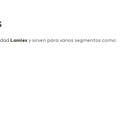
s
lidad
Lamiex
y sirven para varios segmentos como: