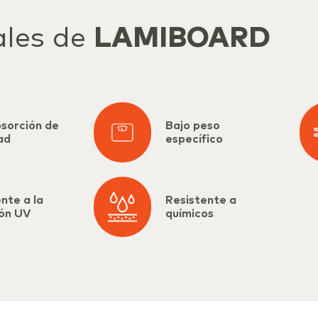
ales de
LAMIBOARD
bsorción de
Bajo peso
ad
específico
nte a la
Resistente a
ión UV
químicos