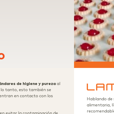
o
ándares de higiene y pureza
al
 lo tanto, esto también se
 entran en contacto con los
Hablando de s
alimentaria, 
recomendables
en evitar la contaminación de