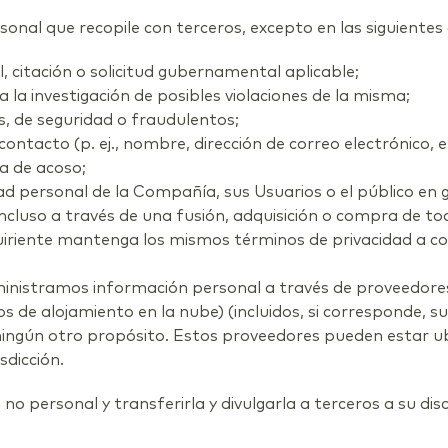
al que recopile con terceros, excepto en las siguientes 
al, citación o solicitud gubernamental aplicable;
da la investigación de posibles violaciones de la misma;
s, de seguridad o fraudulentos;
ntacto (p. ej., nombre, dirección de correo electrónico, e
a de acoso;
dad personal de la Compañía, sus Usuarios o el público en 
, incluso a través de una fusión, adquisición o compra de 
uiriente mantenga los mismos términos de privacidad a co
nistramos información personal a través de proveedores
 de alojamiento en la nube) (incluidos, si corresponde, su
ra ningún otro propósito. Estos proveedores pueden estar u
sdicción.
 personal y transferirla y divulgarla a terceros a su disc