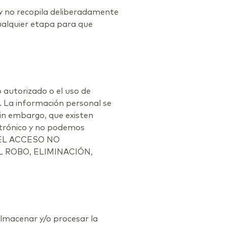
n y no recopila deliberadamente
ualquier etapa para que
 autorizado o el uso de
. La información personal se
sin embargo, que existen
ctrónico y no podemos
R EL ACCESO NO
 ROBO, ELIMINACIÓN,
 almacenar y/o procesar la