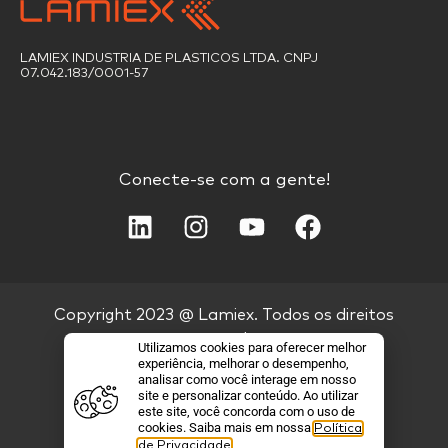
LAMIEX INDUSTRIA DE PLASTICOS LTDA. CNPJ
07.042.183/0001-57
Conecte-se com a gente!
Copyright 2023 @ Lamiex. Todos os direitos
reservados.
Utilizamos cookies para oferecer melhor
experiência, melhorar o desempenho,
analisar como você interage em nosso
Política de Privacidade
site e personalizar conteúdo. Ao utilizar
este site, você concorda com o uso de
cookies. Saiba mais em nossa
Política
.
de Privacidade