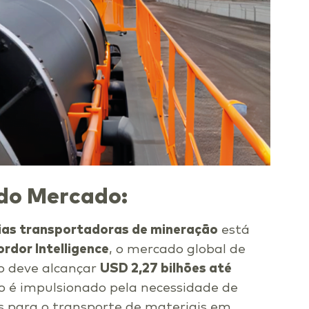
do Mercado:
eias transportadoras de mineração
está
rdor Intelligence
, o mercado global de
o deve alcançar
USD 2,27 bilhões até
o é impulsionado pela necessidade de
is para o transporte de materiais em