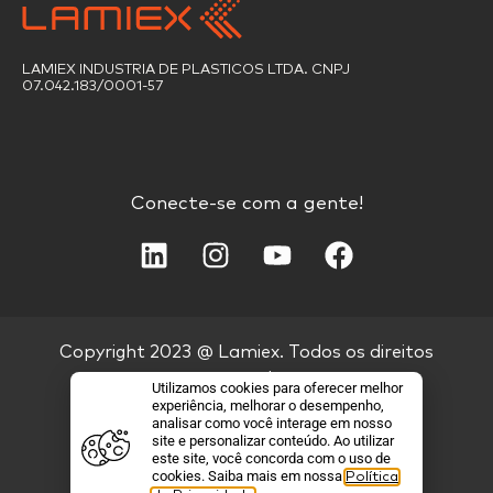
LAMIEX INDUSTRIA DE PLASTICOS LTDA. CNPJ
07.042.183/0001-57
Conecte-se com a gente!
Copyright 2023 @ Lamiex. Todos os direitos
reservados.
Utilizamos cookies para oferecer melhor
experiência, melhorar o desempenho,
analisar como você interage em nosso
Política de Privacidade
site e personalizar conteúdo. Ao utilizar
este site, você concorda com o uso de
cookies. Saiba mais em nossa
Política