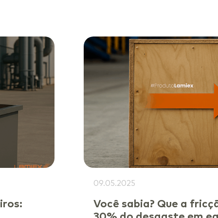
09.05.2025
iros:
Você sabia? Que a fricç
30% do desgaste em equ