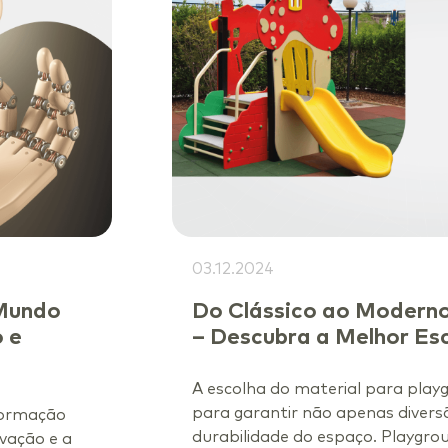
03.12.2024
 Mundo
Do Clássico ao Moderno:
 e
– Descubra a Melhor Es
A escolha do material para play
para garantir não apenas diver
formação
durabilidade do espaço. Playgrou
ovação e a