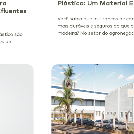
ara
Plástico: Um Material E
fluentes
Você sabia que os troncos de con
mais duráveis e seguros do que o
madeira? No setor do agronegócio
ástico são
os de