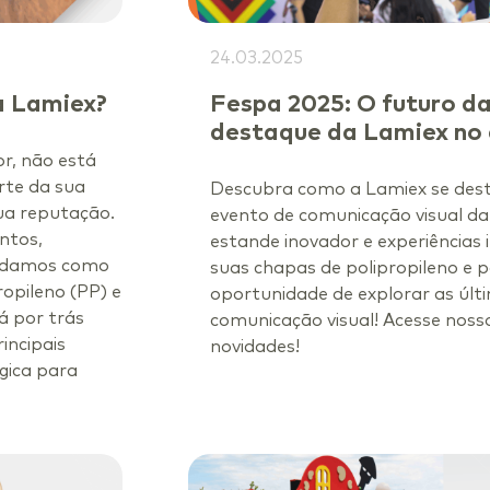
24.03.2025
a Lamiex?
Fespa 2025: O futuro da
destaque da Lamiex no
r, não está
te da sua
Descubra como a Lamiex se dest
ua reputação.
evento de comunicação visual d
ntos,
estande inovador e experiências
olidamos como
suas chapas de polipropileno e p
opileno (PP) e
oportunidade de explorar as últ
á por trás
comunicação visual! Acesse nosso
incipais
novidades!
gica para